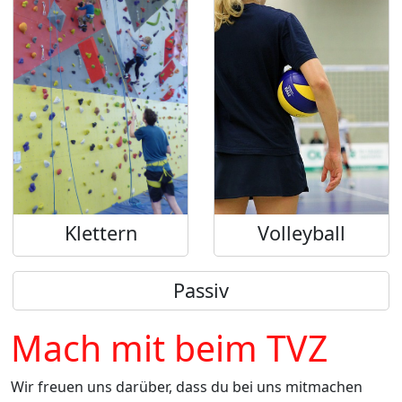
Klettern
Volleyball
Passiv
Mach mit beim TVZ
Abteilung
Wir freuen uns darüber, dass du bei uns mitmachen