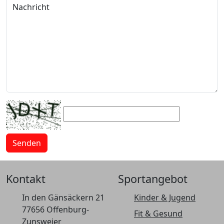
Nachricht
Kontakt
Sportangebot
In den Gänsäckern 21
Kinder & Jugend
77656 Offenburg-
Fit & Gesund
Zunsweier